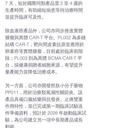
7 天，短於國際同類產品需 2 至 4 週的
生產時間，有助縮短病患等待治療時間
並提升臨床可及性。
除血液癌產品外，公司亦同步推進實體
腫瘤與異體 CAR-T 平台。PL002 為多鏈
結構 CAR-T，靶向間皮素抗原並應用於
卵巢癌等實體腫瘤，目前處於臨床前階
段；PL003 則為異體 BCMA CAR-T 平
台，採健康捐贈者細胞來源，有望提升
量產能力並降低治療成本。
另一方面，公司亦開發胜肽小分子藥物 
PP011，用於治療類風濕性關節炎。該
產品具備口服給藥與抗發炎、止痛雙重
作用特性，並已完成第一期臨床試驗送
件準備資料，預計於 2026 年啟動臨床試
驗，為公司建立另一項中長期產品成長
動能。