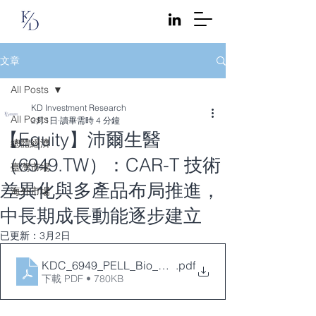
文章
All Posts
KD Investment Research
All Posts
2月1日
讀畢需時 4 分鐘
【Equity】沛爾生醫
總體經濟
（6949.TW）：CAR-T 技術
臺灣市場
差異化與多產品布局推進，
海外市場
中長期成長動能逐步建立
已更新：
3月2日
KDC_6949_PELL_Bio_Med_Technology_20260202 2
.pdf
下載 PDF • 780KB