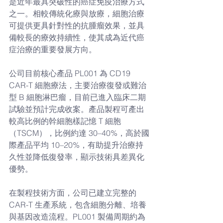
是近年最具突破性的癌症免疫治療方式
之一。相較傳統化療與放療，細胞治療
可提供更具針對性的抗腫瘤效果，並具
備較長的療效持續性，使其成為近代癌
症治療的重要發展方向。
公司目前核心產品 PL001 為 CD19 
CAR-T 細胞療法，主要治療復發或難治
型 B 細胞淋巴瘤，目前已進入臨床二期
試驗並預計完成收案。產品製程可產出
較高比例的幹細胞樣記憶 T 細胞
（TSCM），比例約達 30–40%，高於國
際產品平均 10–20%，有助提升治療持
久性並降低復發率，顯示技術具差異化
優勢。
在製程技術方面，公司已建立完整的 
CAR-T 生產系統，包含細胞分離、培養
與基因改造流程。PL001 製備周期約為 