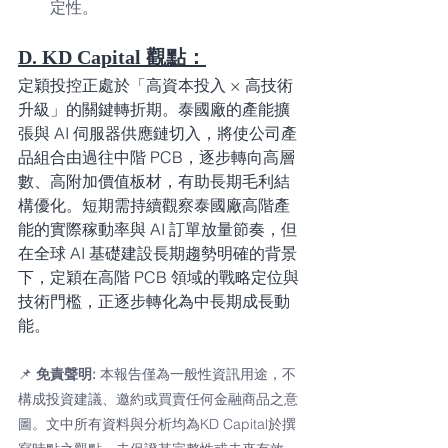
定性。
D. KD Capital 觀點：
定穎投控正處於「高資本投入 × 高技術
升級」的關鍵轉折期。泰國廠的產能擴
張與 AI 伺服器供應鏈切入，將使公司產
品組合由過往中階 PCB，逐步轉向高層
數、高附加價值板材，有助長期毛利結
構優化。短期需持續觀察泰國廠高階產
能的實際稼動率與 AI 訂單放量節奏，但
在全球 AI 基礎建設長期趨勢明確的背景
下，定穎在高階 PCB 領域的戰略定位與
技術門檻，正逐步轉化為中長期成長動
能。
📌 
免責聲明: 
本報告僅為一般性資訊用途，不
構成投資建議、邀約或買賣任何金融商品之意
圖。文中所有資料與分析均為KD Capital於撰