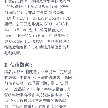
在產品組合上，泰國廠未來滿載後約 80
–90% 產能將用於網通與伺服器（包含 
AI 伺服器），並聚焦高階 AI 多層板、
HDI 與 HLC（High Layer Count）PCB 
製程。公司已逐步切入 GPU、ASIC 與 
Switch Board 應用，並有機會納入 
Nvidia 下一代 Vera Rubin 伺服器平台
與 Google TPU 供應鏈，產品層數與技
術難度顯著提升，有助推升單位售價與
毛利結構。
B. 估值觀察：
隨著高階 AI 相關產品比重提升，定穎營
收結構正由傳統 PCB 轉向高層數、高附
加價值板材。管理層預期，當 GPU 與 
ASIC 產品於 2026 年下半年放量後，月
營收年增率有機會維持雙位數水準，有
助消化大規模資本支出帶來的折舊壓
力。市場評價重點已由短期產能擴張，