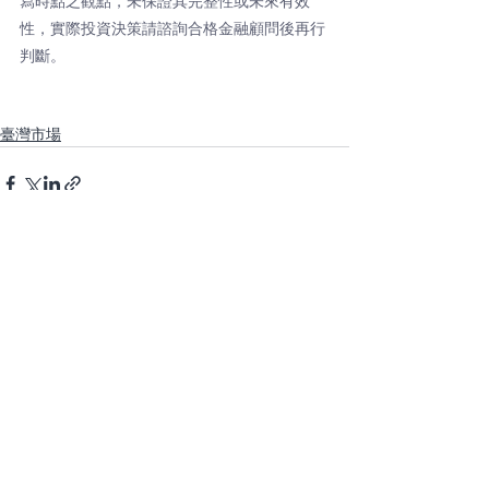
寫時點之觀點，未保證其完整性或未來有效
性，實際投資決策請諮詢合格金融顧問後再行
判斷。
臺灣市場
查看全部
最新文章