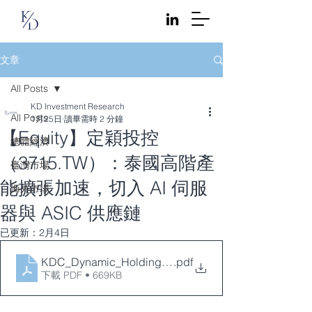
文章
All Posts
KD Investment Research
All Posts
1月25日
讀畢需時 2 分鐘
【Equity】定穎投控
總體經濟
（3715.TW）：泰國高階產
臺灣市場
能擴張加速，切入 AI 伺服
海外市場
器與 ASIC 供應鏈
已更新：
2月4日
KDC_Dynamic_Holding_2026-01-25 4
.pdf
下載 PDF • 669KB