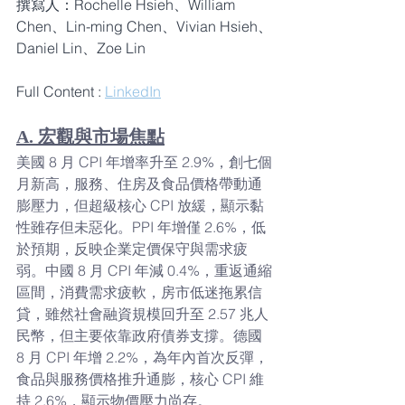
撰寫人：Rochelle Hsieh、William 
Chen、Lin-ming Chen、Vivian Hsieh、
Daniel Lin、Zoe Lin
Full Content : 
LinkedIn
A. 宏觀與市場焦點
美國 8 月 CPI 年增率升至 2.9%，創七個
月新高，服務、住房及食品價格帶動通
膨壓力，但超級核心 CPI 放緩，顯示黏
性雖存但未惡化。PPI 年增僅 2.6%，低
於預期，反映企業定價保守與需求疲
弱。中國 8 月 CPI 年減 0.4%，重返通縮
區間，消費需求疲軟，房市低迷拖累信
貸，雖然社會融資規模回升至 2.57 兆人
民幣，但主要依靠政府債券支撐。德國 
8 月 CPI 年增 2.2%，為年內首次反彈，
食品與服務價格推升通膨，核心 CPI 維
持 2.6%，顯示物價壓力尚存。