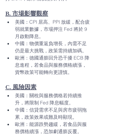
B. 市場影響觀察
美國：CPI 居高、PPI 放緩，配合疲
弱就業數據，市場押注 Fed 將於 9 
月啟動降息。
中國：物價重返負增長，內需不足
仍是最大挑戰，政策需持續加碼。
歐洲：德國通膨回升恐干擾 ECB 降
息進程，若食品與服務價格續漲，
貨幣政策可能轉向更謹慎。
C. 風險因素
美國：關稅與服務價格若持續推
升，將限制 Fed 降息幅度。
中國：信貸需求不足與房市疲弱拖
累，政策效果或難及時顯現。
歐洲：能源跌勢趨緩，若食品與服
務價格續漲，恐加劇通膨反覆。