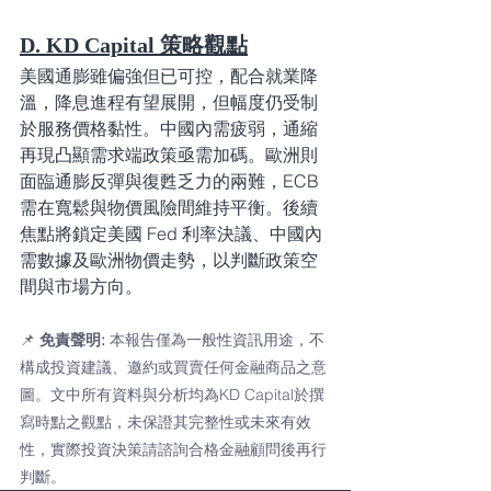
D. KD Capital 策略觀點
美國通膨雖偏強但已可控，配合就業降
溫，降息進程有望展開，但幅度仍受制
於服務價格黏性。中國內需疲弱，通縮
再現凸顯需求端政策亟需加碼。歐洲則
面臨通膨反彈與復甦乏力的兩難，ECB 
需在寬鬆與物價風險間維持平衡。後續
焦點將鎖定美國 Fed 利率決議、中國內
需數據及歐洲物價走勢，以判斷政策空
間與市場方向。
📌 
免責聲明: 
本報告僅為一般性資訊用途，不
構成投資建議、邀約或買賣任何金融商品之意
圖。文中所有資料與分析均為KD Capital於撰
寫時點之觀點，未保證其完整性或未來有效
性，實際投資決策請諮詢合格金融顧問後再行
判斷。