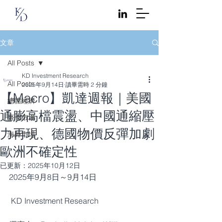
文章
All Posts
KD Investment Research
All Posts
2025年9月14日
讀畢需時 2 分鐘
【Macro】凱達週報｜美國
總體經濟
通膨高檔震盪、中國通縮壓
臺灣市場
力再現、德國物價反彈加劇
海外市場
歐洲不確定性
已更新：
2025年10月12日
2025年9月8日～9月14日
 KD Investment Research 