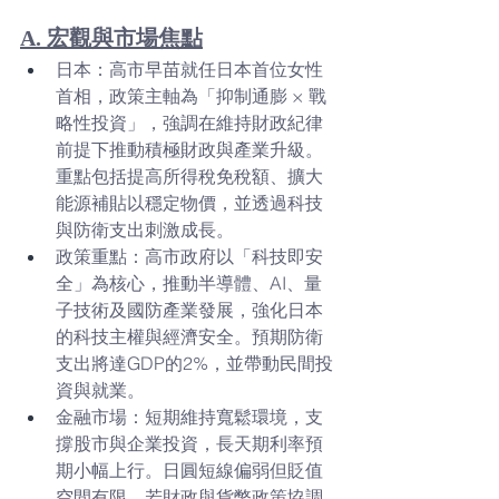
A. 宏觀與市場焦點
日本：高市早苗就任日本首位女性
首相，政策主軸為「抑制通膨 × 戰
略性投資」，強調在維持財政紀律
前提下推動積極財政與產業升級。
重點包括提高所得稅免稅額、擴大
能源補貼以穩定物價，並透過科技
與防衛支出刺激成長。
政策重點：高市政府以「科技即安
全」為核心，推動半導體、AI、量
子技術及國防產業發展，強化日本
的科技主權與經濟安全。預期防衛
支出將達GDP的2%，並帶動民間投
資與就業。
金融市場：短期維持寬鬆環境，支
撐股市與企業投資，長天期利率預
期小幅上行。日圓短線偏弱但貶值
空間有限，若財政與貨幣政策協調