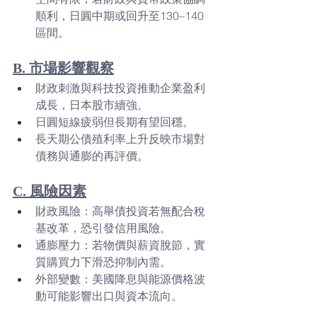
順利，日圓中期或回升至130–140
區間。
B. 市場影響觀察
財政刺激與科技投資推動企業盈利
成長，日本股市續強。
日圓短線疲弱但長期有望回穩。
長天期公債殖利率上升反映市場對
債務與通膨的再評價。
C. 風險因素
財政風險：高舉債投資若無配合稅
基改革，恐引發信用風險。
通膨壓力：若物價與薪資脫節，實
質購買力下滑恐抑制內需。
外部變數：美國降息與能源價格波
動可能影響出口與資本流向。