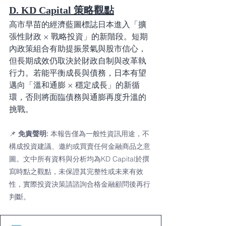
D. KD Capital 策略觀點
高市早苗的經濟藍圖標誌日本進入「擴
張性財政 × 戰略投資」的新階段。短期
內政策組合有助提振景氣與股市信心，
但長期成效仍取決於財政自制與改革執
行力。若能平衡成長與債務，日本有望
邁向「溫和通膨 × 穩定成長」的新循
環，否則將面臨債務與通膨再度升溫的
挑戰。
📌 
免責聲明: 
本報告僅為一般性資訊用途，不
構成投資建議、邀約或買賣任何金融商品之意
圖。文中所有資料與分析均為KD Capital於撰
寫時點之觀點，未保證其完整性或未來有效
性，實際投資決策請諮詢合格金融顧問後再行
判斷。