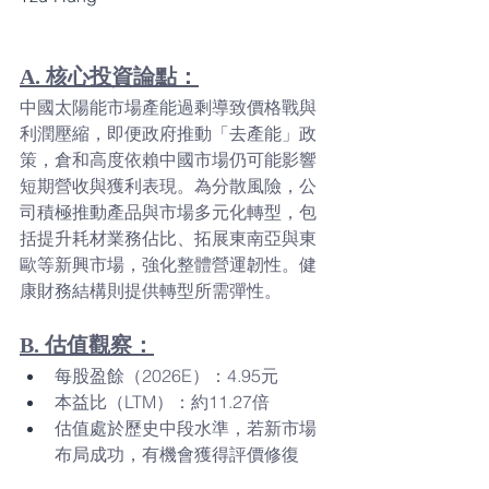
A. 核心投資論點：
中國太陽能市場產能過剩導致價格戰與
利潤壓縮，即便政府推動「去產能」政
策，倉和高度依賴中國市場仍可能影響
短期營收與獲利表現。為分散風險，公
司積極推動產品與市場多元化轉型，包
括提升耗材業務佔比、拓展東南亞與東
歐等新興市場，強化整體營運韌性。健
康財務結構則提供轉型所需彈性。
B. 估值觀察：
每股盈餘（2026E）：4.95元
本益比（LTM）：約11.27倍
估值處於歷史中段水準，若新市場
布局成功，有機會獲得評價修復