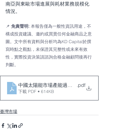
南亞與東歐市場進展與耗材業務規模化
情況。
📌 
免責聲明: 
本報告僅為一般性資訊用途，不
構成投資建議、邀約或買賣任何金融商品之意
圖。文中所有資料與分析均為KD Capital於撰
寫時點之觀點，未保證其完整性或未來有效
性，實際投資決策請諮詢合格金融顧問後再行
判斷。
中國太陽能市場產能過剩_倉和
.pdf
下載 PDF • 614KB
臺灣市場